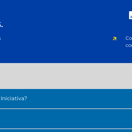
.
s
Co
co
niciativa?