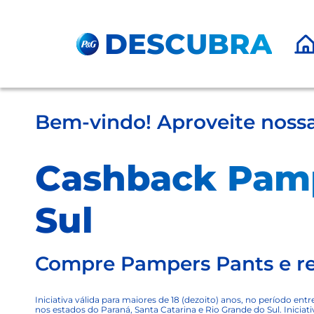
Pular para o Conteúdo principal
DESCUBRA
Bem-vindo! Aproveite noss
Cashback Pam
Sul
Compre Pampers Pants e re
Iniciativa válida para maiores de 18 (dezoito) anos, no período entr
nos estados do Paraná, Santa Catarina e Rio Grande do Sul. Iniciat