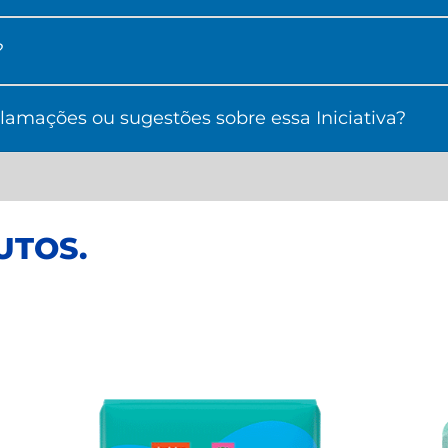
?
amações ou sugestões sobre essa Iniciativa?
UTOS
.