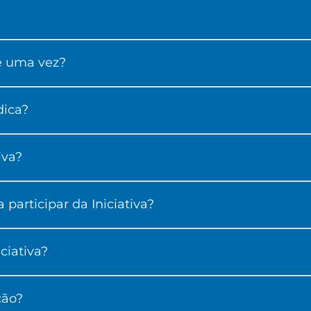
de uma vez?
dica?
iva?
participar da Iniciativa?
ciativa?
ção?