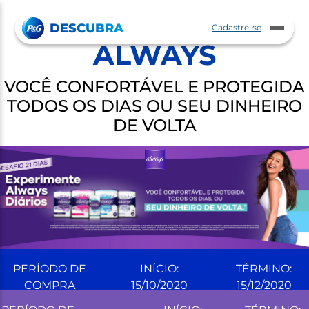
DESAFIO 21 DIAS
Pular para o Conteúdo principal
DESCUBRA
Cadastre-se
Abrir
ar
ALWAYS
menu
nu
VOCÊ CONFORTÁVEL E PROTEGIDA
TODOS OS DIAS OU SEU DINHEIRO
DE VOLTA
PERÍODO DE
INÍCIO:
TÉRMINO:
COMPRA
15/10/2020
15/12/2020