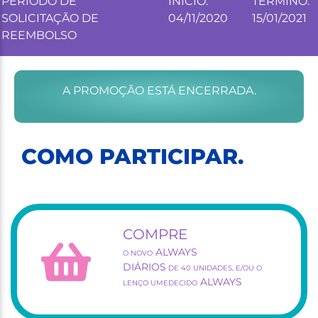
PERÍODO DE
INÍCIO:
TÉRMINO:
SOLICITAÇÃO DE
04/11/2020
15/01/2021
REEMBOLSO
A PROMOÇÃO ESTÁ ENCERRADA.
COMO PARTICIPAR.
COMPRE
ALWAYS
O NOVO
DIÁRIOS
DE 40 UNIDADES, E/OU O
ALWAYS
LENÇO UMEDECIDO