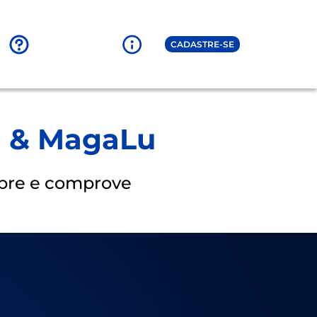
CADASTRE-SE
-B & MagaLu
mpre e comprove