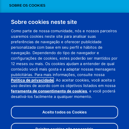
SOBRE OS COOKIES
DESINSCREVER
Sobre cookies neste site
ADCHOICES
Como parte de nossa comunidade, nós e nossos parceiros
usaremos cookies neste site para analisar suas
FALE CONOSCO
preferências de navegação e oferecer publicidade
personalizada com base em seu perfil e hábitos de
MEUS DADOS
navegação. Dependendo do tipo de navegador e
configurações de cookies, estes poderão ser mantidos por
VISITE NOSSAS REDES
12 meses ou mais. Os cookies ajudam a entender de qual
conteúdo você mais gosta e a adaptar nossas mensagens
publicitárias. Para mais informações, consulte nossa
Política de privacidade
. Ao aceitar cookies, você aceita o
uso destes de acordo com os objetivos listados em nossa
ferramenta de consentimento de cookies
, e você poderá
desativá-los facilmente a qualquer momento.
RETORNAR AO TOPO
MANTENHA SEUS CUPONS FISCAIS ORIGINAIS
© 2026 PROCTER & GAMBLE. ALL RIGHTS RESERVED.
Aceito todos os Cookies