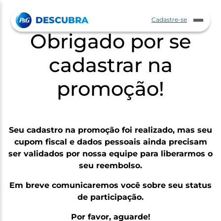
Pular para o Conteúdo principal
DESCUBRA
Cadastre-se
Abrir
ar
Obrigado por se
menu
nu
cadastrar na
promoção!
Seu cadastro na promoção foi realizado, mas seu
cupom fiscal e dados pessoais ainda precisam
ser validados por nossa equipe para liberarmos o
seu reembolso.
Em breve comunicaremos você sobre seu status
de participação.
Por favor, aguarde!