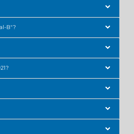
al-B"?
021?