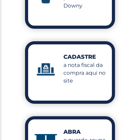
Downy
DEYSIANE F. S. N.
JOÃO PESSOA – PB
CADASTRE
a nota fiscal da
compra aqui no
site
ABRA
o guarda-roupa