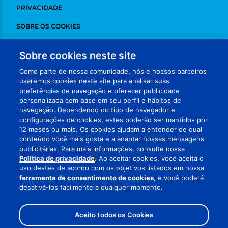
PRIVACIDADE
SOBRE OS COOKIES
DESINSCREVER
Sobre cookies neste site
ADCHOICES
Como parte de nossa comunidade, nós e nossos parceiros
usaremos cookies neste site para analisar suas
FALE CONOSCO
preferências de navegação e oferecer publicidade
personalizada com base em seu perfil e hábitos de
MEUS DADOS
navegação. Dependendo do tipo de navegador e
configurações de cookies, estes poderão ser mantidos por
VISITE NOSSAS REDES
12 meses ou mais. Os cookies ajudam a entender de qual
conteúdo você mais gosta e a adaptar nossas mensagens
publicitárias. Para mais informações, consulte nossa
Política de privacidade
. Ao aceitar cookies, você aceita o
uso destes de acordo com os objetivos listados em nossa
ferramenta de consentimento de cookies
, e você poderá
desativá-los facilmente a qualquer momento.
RETORNAR AO TOPO
MANTENHA SEUS CUPONS FISCAIS ORIGINAIS
Aceito todos os Cookies
© 2026 PROCTER & GAMBLE. ALL RIGHTS RESERVED.