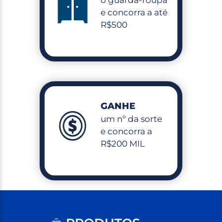
e concorra a até
R$500
GANHE
um nº da sorte
e concorra a
R$200 MIL
C
OM
P
RE