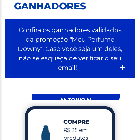
GANHADORES
Confira os ganhadores validados
da promoção "Meu Perfume
Downy". Caso você seja um deles,
não se esqueça de verificar o seu
email!
ANTONIO M.
COXIM – MS
COMPRE
R$ 25 em
MARIA F. S.
produtos
SALGUEIRO – PE