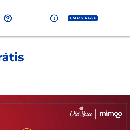
CADASTRE-SE
átis