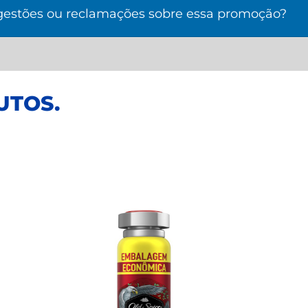
gestões ou reclamações sobre essa promoção?
UTOS
.