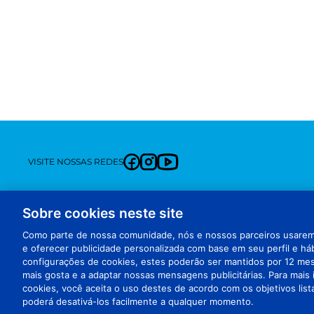
VISITE NOSSAS REDES
TERMOS E CONDIÇÕES
DECLARAÇÃO DE ACESSIBILIDADE
PRIVA
Sobre cookies neste site
Como parte de nossa comunidade, nós e nossos parceiros usaremo
e oferecer publicidade personalizada com base em seu perfil e 
configurações de cookies, estes poderão ser mantidos por 12 me
mais gosta e a adaptar nossas mensagens publicitárias. Para mais
© 2026 PROCTER & GAMBLE
cookies, você aceita o uso destes de acordo com os objetivos li
poderá desativá-los facilmente a qualquer momento.