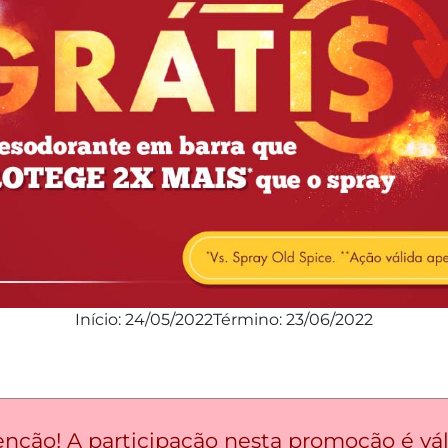
Início:
24/05/2022
Término:
23/06/2022
enção! A participação nesta promoção é vál