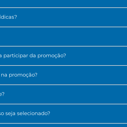
ídicas?
 participar da promoção?
s na promoção?
e?
o seja selecionado?