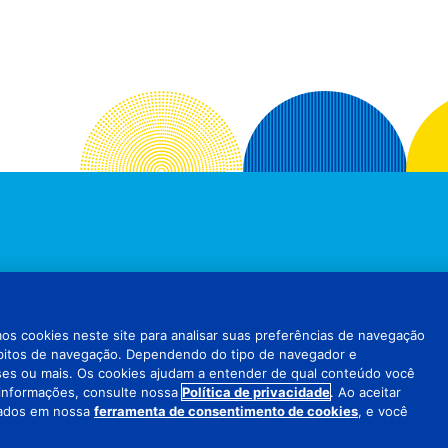
CIDADE
SOBRE OS COOKIES
DESINSCREVER
ADCHOICES
FALE CONOSC
s cookies neste site para analisar suas preferências de navegação
hábitos de navegação. Dependendo do tipo de navegador e
ses ou mais. Os cookies ajudam a entender de qual conteúdo você
 informações, consulte nossa
Política de privacidade
. Ao aceitar
. ALL RIGHTS RESERVED.
MANTENHA SEUS CUPONS FISCAIS ORIGINAIS
stados em nossa
ferramenta de consentimento de cookies
, e você