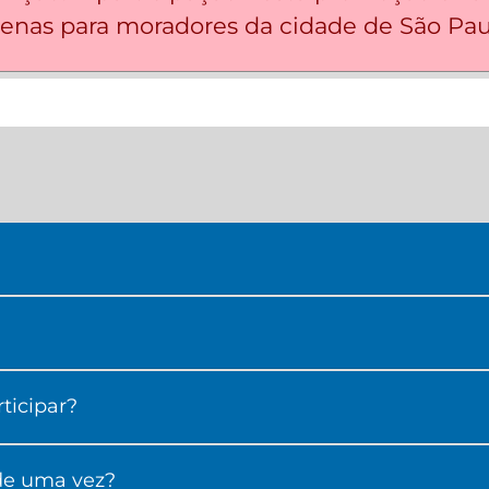
enas para moradores da cidade de São Pau
ticipar?
 de uma vez?